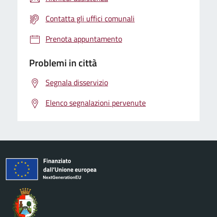
Contatta gli uffici comunali
Prenota appuntamento
Problemi in città
Segnala disservizio
Elenco segnalazioni pervenute