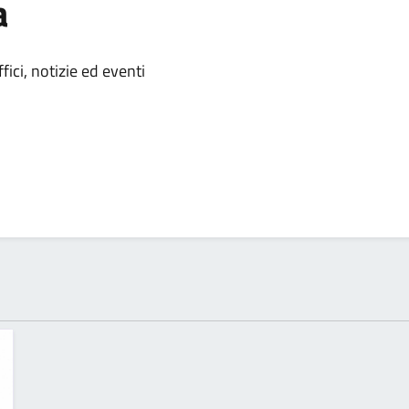
a
 notizia
ici, notizie ed eventi