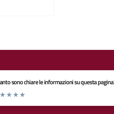
nto sono chiare le informazioni su questa pagina
a da 1 a 5 stelle la pagina
ta 1 stelle su 5
Valuta 2 stelle su 5
Valuta 3 stelle su 5
Valuta 4 stelle su 5
Valuta 5 stelle su 5