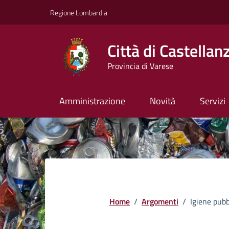
Vai ai contenuti
Vai al footer
Regione Lombardia
Città di Castellan
Provincia di Varese
Amministrazione
Novità
Servizi
Home
/
Argomenti
/
Igiene pubb