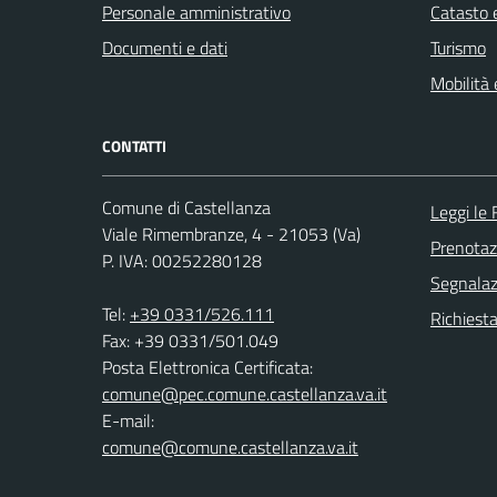
Personale amministrativo
Catasto e
Documenti e dati
Turismo
Mobilità 
CONTATTI
Comune di Castellanza
Leggi le
Viale Rimembranze, 4 - 21053 (Va)
Prenota
P. IVA: 00252280128
Segnalazi
Tel:
+39 0331/526.111
Richiesta
Fax: +39 0331/501.049
Posta Elettronica Certificata:
comune@pec.comune.castellanza.va.it
E-mail:
comune@comune.castellanza.va.it