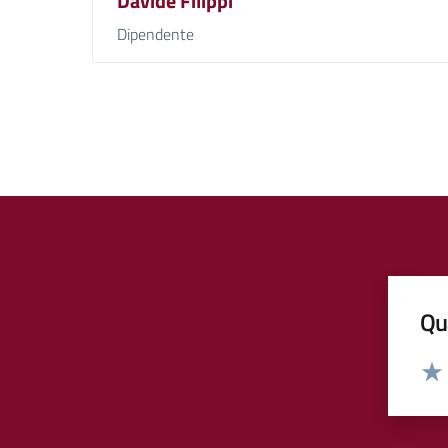
Davide Filippi
Dipendente
Qua
Valut
Valu