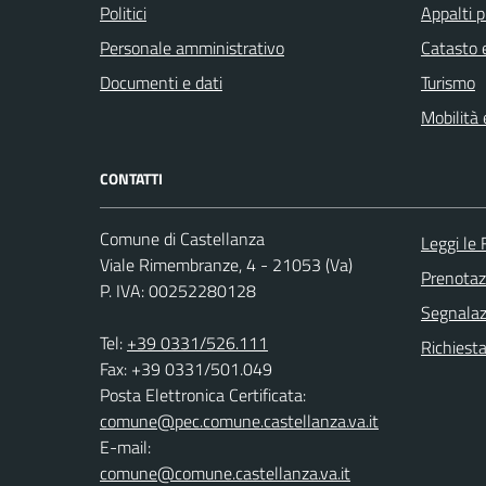
Politici
Appalti p
Personale amministrativo
Catasto e
Documenti e dati
Turismo
Mobilità 
CONTATTI
Comune di Castellanza
Leggi le
Viale Rimembranze, 4 - 21053 (Va)
Prenota
P. IVA: 00252280128
Segnalazi
Tel:
+39 0331/526.111
Richiesta
Fax: +39 0331/501.049
Posta Elettronica Certificata:
comune@pec.comune.castellanza.va.it
E-mail:
comune@comune.castellanza.va.it