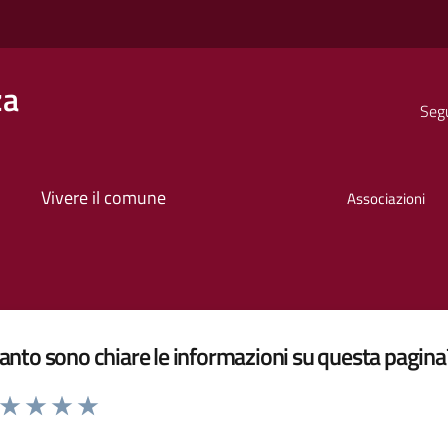
za
Segu
Vivere il comune
Associazioni
nto sono chiare le informazioni su questa pagina
a da 1 a 5 stelle la pagina
ta 1 stelle su 5
Valuta 2 stelle su 5
Valuta 3 stelle su 5
Valuta 4 stelle su 5
Valuta 5 stelle su 5