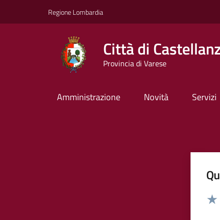
Vai ai contenuti
Vai al footer
Regione Lombardia
Città di Castellan
Provincia di Varese
Amministrazione
Novità
Servizi
Qua
Valut
Valu