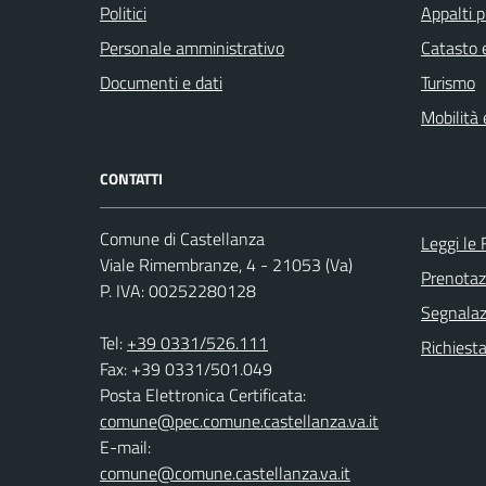
Politici
Appalti p
Personale amministrativo
Catasto e
Documenti e dati
Turismo
Mobilità 
CONTATTI
Comune di Castellanza
Leggi le
Viale Rimembranze, 4 - 21053 (Va)
Prenota
P. IVA: 00252280128
Segnalazi
Tel:
+39 0331/526.111
Richiesta
Fax: +39 0331/501.049
Posta Elettronica Certificata:
comune@pec.comune.castellanza.va.it
E-mail:
comune@comune.castellanza.va.it