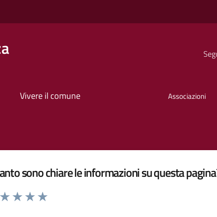
za
Segu
Vivere il comune
Associazioni
nto sono chiare le informazioni su questa pagina
a da 1 a 5 stelle la pagina
ta 1 stelle su 5
Valuta 2 stelle su 5
Valuta 3 stelle su 5
Valuta 4 stelle su 5
Valuta 5 stelle su 5