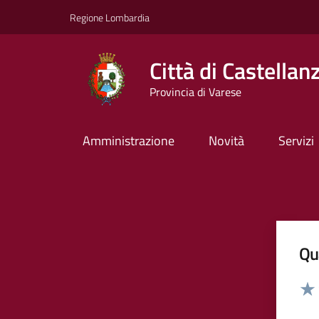
Vai ai contenuti
Vai al footer
Regione Lombardia
Città di Castellan
Provincia di Varese
Amministrazione
Novità
Servizi
Qua
Valut
Valu