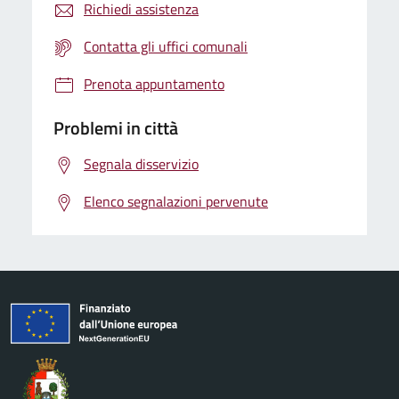
Richiedi assistenza
Contatta gli uffici comunali
Prenota appuntamento
Problemi in città
Segnala disservizio
Elenco segnalazioni pervenute