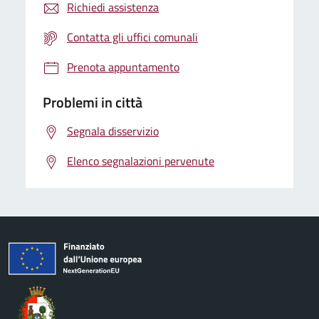
Richiedi assistenza
Contatta gli uffici comunali
Prenota appuntamento
Problemi in città
Segnala disservizio
Elenco segnalazioni pervenute