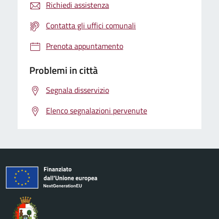
Richiedi assistenza
Contatta gli uffici comunali
Prenota appuntamento
Problemi in città
Segnala disservizio
Elenco segnalazioni pervenute