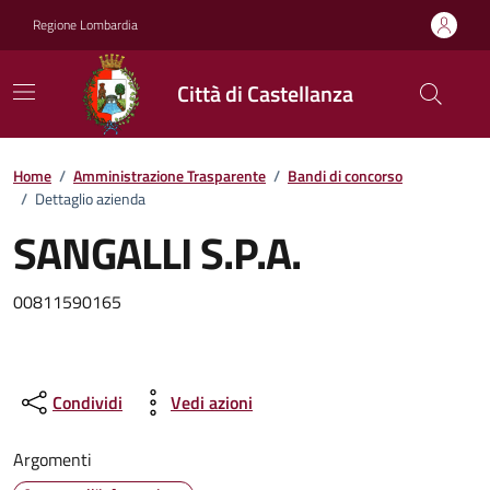
Vai ai contenuti
Vai al footer
Regione Lombardia
Città di Castellanza
Dettagli dell'ufficio
Home
/
Amministrazione Trasparente
/
Bandi di concorso
/
Dettaglio azienda
SANGALLI S.P.A.
00811590165
Condividi
Vedi azioni
Argomenti