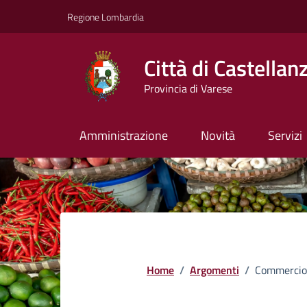
Vai ai contenuti
Vai al footer
Regione Lombardia
Città di Castellan
Provincia di Varese
Amministrazione
Novità
Servizi
Home
/
Argomenti
/
Commercio