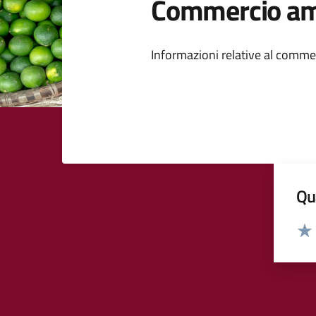
Commercio am
Dettagli della
Informazioni relative al comme
Qua
Valut
Valu