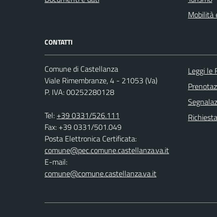
Mobilità 
CONTATTI
Comune di Castellanza
Leggi le
Viale Rimembranze, 4 - 21053 (Va)
Prenota
P. IVA: 00252280128
Segnalazi
Tel:
+39 0331/526.111
Richiesta
Fax: +39 0331/501.049
Posta Elettronica Certificata:
comune@pec.comune.castellanza.va.it
E-mail:
comune@comune.castellanza.va.it