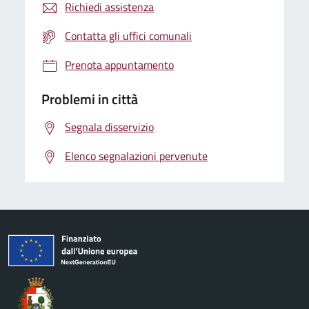
Richiedi assistenza
Contatta gli uffici comunali
Prenota appuntamento
Problemi in città
Segnala disservizio
Elenco segnalazioni pervenute