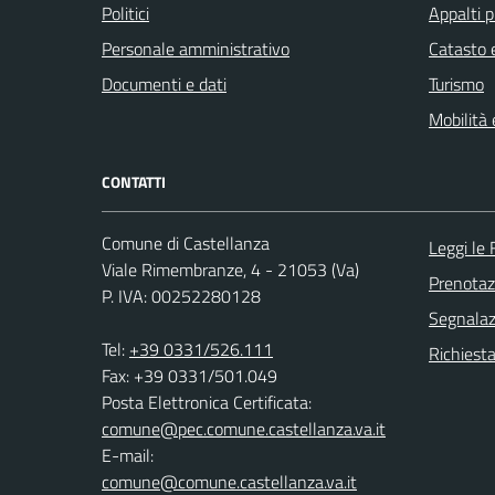
Politici
Appalti p
Personale amministrativo
Catasto e
Documenti e dati
Turismo
Mobilità 
CONTATTI
Comune di Castellanza
Leggi le
Viale Rimembranze, 4 - 21053 (Va)
Prenota
P. IVA: 00252280128
Segnalazi
Tel:
+39 0331/526.111
Richiesta
Fax: +39 0331/501.049
Posta Elettronica Certificata:
comune@pec.comune.castellanza.va.it
E-mail:
comune@comune.castellanza.va.it