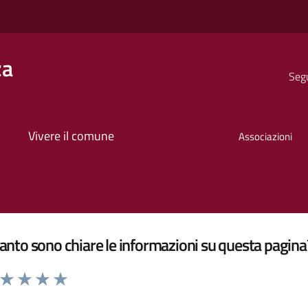
za
Segu
Vivere il comune
Associazioni
nto sono chiare le informazioni su questa pagina
a da 1 a 5 stelle la pagina
ta 1 stelle su 5
Valuta 2 stelle su 5
Valuta 3 stelle su 5
Valuta 4 stelle su 5
Valuta 5 stelle su 5