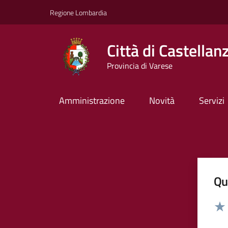
Vai ai contenuti
Vai al footer
Regione Lombardia
Città di Castellan
Provincia di Varese
Amministrazione
Novità
Servizi
Qua
Valut
Valu