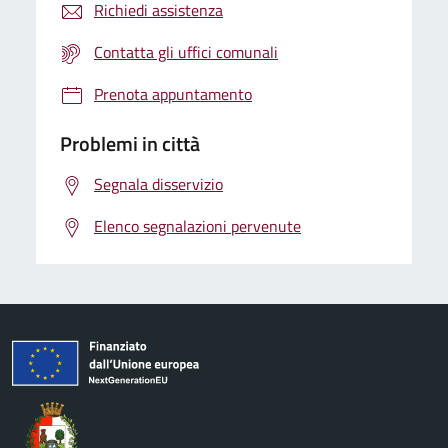
Richiedi assistenza
Contatta gli uffici comunali
Prenota appuntamento
Problemi in città
Segnala disservizio
Elenco segnalazioni pervenute