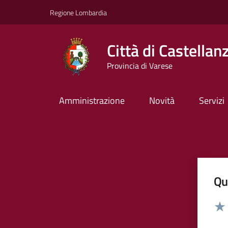
Vai ai contenuti
Vai al footer
Regione Lombardia
Città di Castellan
Provincia di Varese
Amministrazione
Novità
Servizi
Qua
Valut
Valu