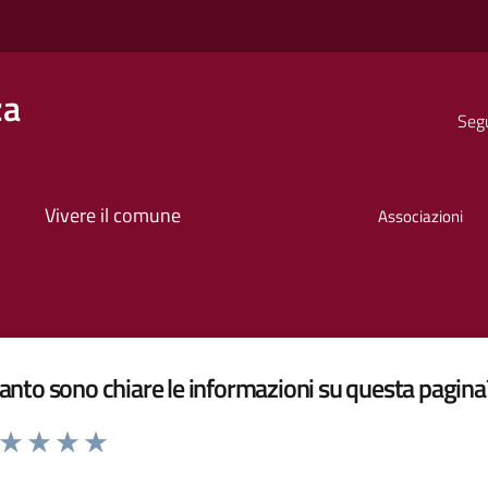
za
Segu
Vivere il comune
Associazioni
nto sono chiare le informazioni su questa pagina
a da 1 a 5 stelle la pagina
ta 1 stelle su 5
Valuta 2 stelle su 5
Valuta 3 stelle su 5
Valuta 4 stelle su 5
Valuta 5 stelle su 5