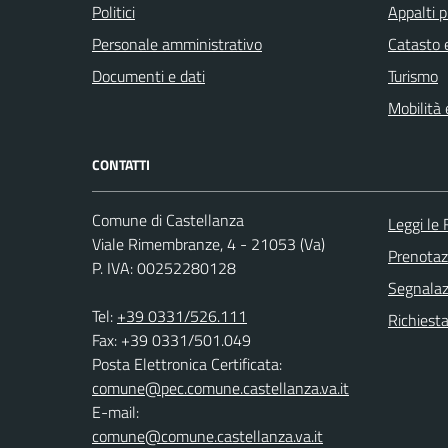
Politici
Appalti p
Personale amministrativo
Catasto e
Documenti e dati
Turismo
Mobilità 
CONTATTI
Comune di Castellanza
Leggi le
Viale Rimembranze, 4 - 21053 (Va)
Prenota
P. IVA: 00252280128
Segnalazi
Tel:
+39 0331/526.111
Richiesta
Fax: +39 0331/501.049
Posta Elettronica Certificata:
comune@pec.comune.castellanza.va.it
E-mail:
comune@comune.castellanza.va.it