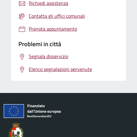
Richiedi assistenza
Contatta gli uffici comunali
Prenota appuntamento
Problemi in città
Segnala disservizio
Elenco segnalazioni pervenute