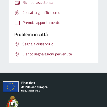
Richiedi assistenza
Contatta gli uffici comunali
Prenota appuntamento
Problemi in città
Segnala disservizio
Elenco segnalazioni pervenute