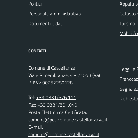
Politici
Appalti p
Personale amministrativo
Catasto e
Documenti e dati
Turismo
Mobilità 
CONTATTI
Comune di Castellanza
Leggi le
Viale Rimembranze, 4 - 21053 (Va)
Prenota
P. IVA: 00252280128
Segnalazi
Tel:
+39 0331/526.111
Richiesta
Fax: +39 0331/501.049
Posta Elettronica Certificata:
comune@pec.comune.castellanza.va.it
E-mail:
comune@comune.castellanza.va.it