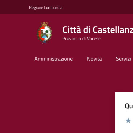
Vai ai contenuti
Vai al footer
Regione Lombardia
Città di Castellan
Provincia di Varese
Amministrazione
Novità
Servizi
Qua
Valut
Valu