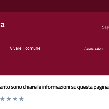
za
Segu
Vivere il comune
Associazioni
nto sono chiare le informazioni su questa pagina
a da 1 a 5 stelle la pagina
ta 1 stelle su 5
Valuta 2 stelle su 5
Valuta 3 stelle su 5
Valuta 4 stelle su 5
Valuta 5 stelle su 5