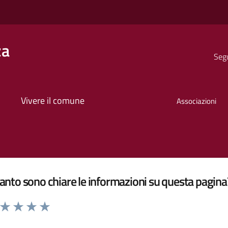
za
Segu
Vivere il comune
Associazioni
nto sono chiare le informazioni su questa pagina
a da 1 a 5 stelle la pagina
ta 1 stelle su 5
Valuta 2 stelle su 5
Valuta 3 stelle su 5
Valuta 4 stelle su 5
Valuta 5 stelle su 5