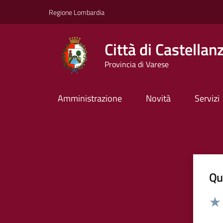
Vai ai contenuti
Vai al footer
Regione Lombardia
Città di Castellan
Provincia di Varese
Amministrazione
Novità
Servizi
Qua
Valut
Valu