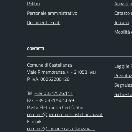
Politici
Appalti p
Personale amministrativo
Catasto e
Documenti e dati
Turismo
Mobilità 
CONTATTI
Comune di Castellanza
Leggi le
Viale Rimembranze, 4 - 21053 (Va)
Prenota
P. IVA: 00252280128
Segnalazi
Tel:
+39 0331/526.111
Richiesta
Fax: +39 0331/501.049
Posta Elettronica Certificata:
comune@pec.comune.castellanza.va.it
E-mail:
comune@comune.castellanza.va.it