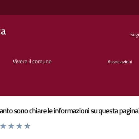
za
Segu
Vivere il comune
Associazioni
nto sono chiare le informazioni su questa pagina
a da 1 a 5 stelle la pagina
ta 1 stelle su 5
Valuta 2 stelle su 5
Valuta 3 stelle su 5
Valuta 4 stelle su 5
Valuta 5 stelle su 5