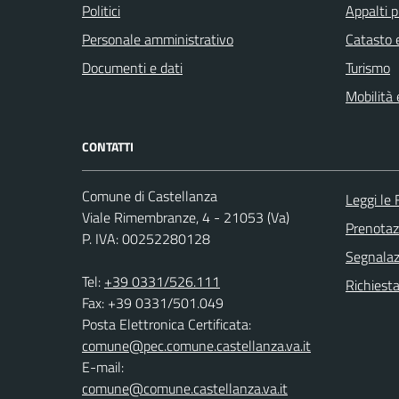
Politici
Appalti p
Personale amministrativo
Catasto e
Documenti e dati
Turismo
Mobilità 
CONTATTI
Comune di Castellanza
Leggi le
Viale Rimembranze, 4 - 21053 (Va)
Prenota
P. IVA: 00252280128
Segnalazi
Tel:
+39 0331/526.111
Richiesta
Fax: +39 0331/501.049
Posta Elettronica Certificata:
comune@pec.comune.castellanza.va.it
E-mail:
comune@comune.castellanza.va.it