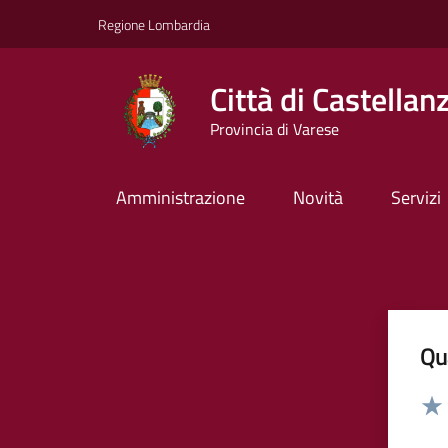
Vai ai contenuti
Vai al footer
Regione Lombardia
Città di Castellan
Provincia di Varese
Amministrazione
Novità
Servizi
Qua
Valut
Valu