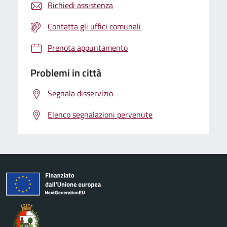
Richiedi assistenza
Contatta gli uffici comunali
Prenota appuntamento
Problemi in città
Segnala disservizio
Elenco segnalazioni pervenute