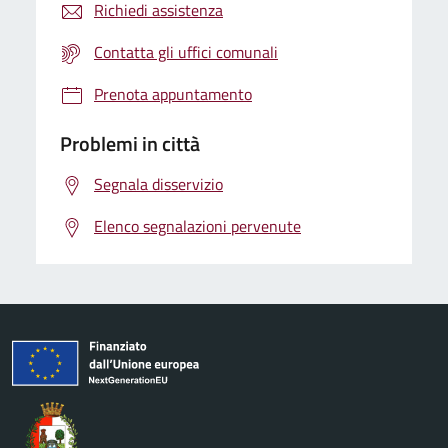
Richiedi assistenza
Contatta gli uffici comunali
Prenota appuntamento
Problemi in città
Segnala disservizio
Elenco segnalazioni pervenute