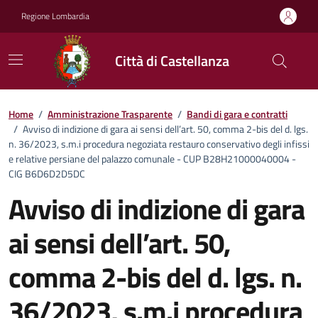
Vai ai contenuti
Vai al footer
Regione Lombardia
Città di Castellanza
Dettagli dell'ufficio
Home
/
Amministrazione Trasparente
/
Bandi di gara e contratti
/
Avviso di indizione di gara ai sensi dell’art. 50, comma 2-bis del d. lgs.
n. 36/2023, s.m.i procedura negoziata restauro conservativo degli infissi
e relative persiane del palazzo comunale - CUP B28H21000040004 -
CIG B6D6D2D5DC
Avviso di indizione di gara
ai sensi dell’art. 50,
comma 2-bis del d. lgs. n.
36/2023, s.m.i procedura