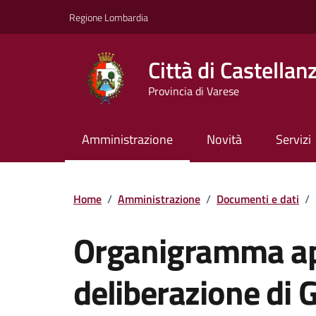
Vai ai contenuti
Vai al footer
Regione Lombardia
Città di Castellan
Provincia di Varese
Amministrazione
Novità
Servizi
Dettagli del doc
Home
/
Amministrazione
/
Documenti e dati
/
Organigramma ap
deliberazione di G