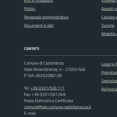
Enti e fondazioni
Imprese 
Politici
Appalti p
Personale amministrativo
Catasto e
Documenti e dati
Turismo
Mobilità 
CONTATTI
Comune di Castellanza
Leggi le
Viale Rimembranze, 4 - 21053 (Va)
Prenota
P. IVA: 00252280128
Segnalazi
Tel:
+39 0331/526.111
Richiesta
Fax: +39 0331/501.049
Posta Elettronica Certificata:
comune@pec.comune.castellanza.va.it
E-mail: