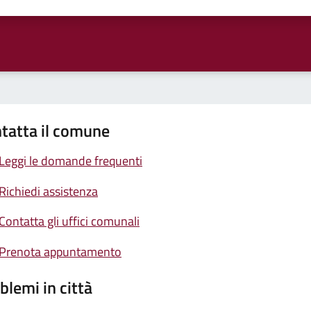
ta 1 stelle su 5
Valuta 2 stelle su 5
Valuta 3 stelle su 5
Valuta 4 stelle su 5
Valuta 5 stelle su 5
tatta il comune
Leggi le domande frequenti
Richiedi assistenza
Contatta gli uffici comunali
Prenota appuntamento
blemi in città