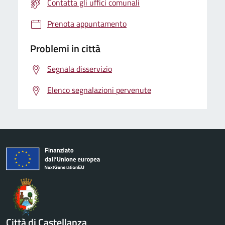
Contatta gli uffici comunali
Prenota appuntamento
Problemi in città
Segnala disservizio
Elenco segnalazioni pervenute
Città di Castellanza