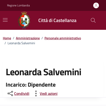
Vai ai contenuti
Vai al footer
Regione Lombardia
Città di Castellanza
Home
/
Amministrazione
/
Personale amministrativo
/
Leonarda Salvemini
Leonarda Salvemini
Incarico: Dipendente
Condividi
Vedi azioni