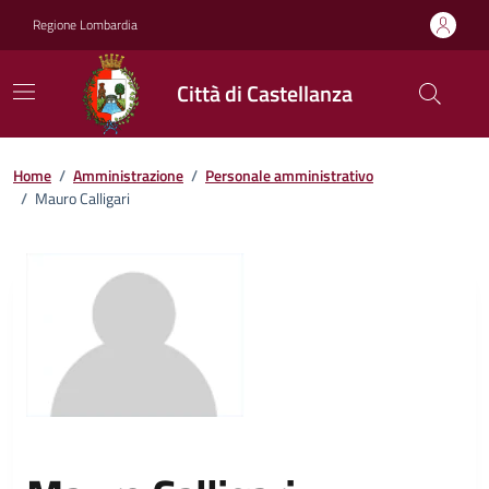
Vai ai contenuti
Vai al footer
Regione Lombardia
Città di Castellanza
Home
/
Amministrazione
/
Personale amministrativo
/
Mauro Calligari