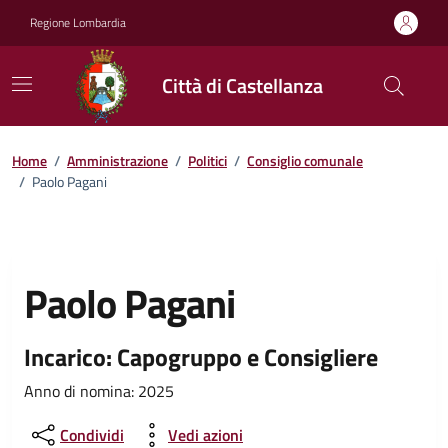
Vai ai contenuti
Vai al footer
Regione Lombardia
Città di Castellanza
Home
/
Amministrazione
/
Politici
/
Consiglio comunale
/
Paolo Pagani
Paolo Pagani
Incarico: Capogruppo e Consigliere
Anno di nomina: 2025
Condividi
Vedi azioni