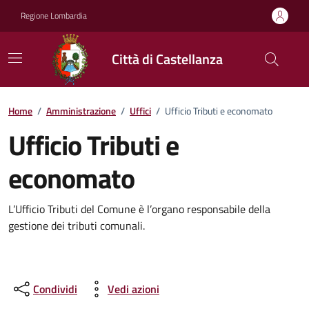
Vai ai contenuti
Vai al footer
Regione Lombardia
Città di Castellanza
Dettagli dell'ufficio
Home
/
Amministrazione
/
Uffici
/
Ufficio Tributi e economato
Ufficio Tributi e
economato
L’Ufficio Tributi del Comune è l’organo responsabile della
gestione dei tributi comunali.
Condividi
Vedi azioni