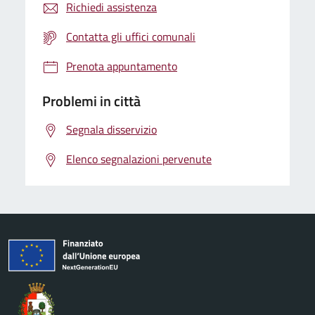
Richiedi assistenza
Contatta gli uffici comunali
Prenota appuntamento
Problemi in città
Segnala disservizio
Elenco segnalazioni pervenute