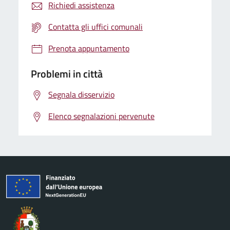
Richiedi assistenza
Contatta gli uffici comunali
Prenota appuntamento
Problemi in città
Segnala disservizio
Elenco segnalazioni pervenute