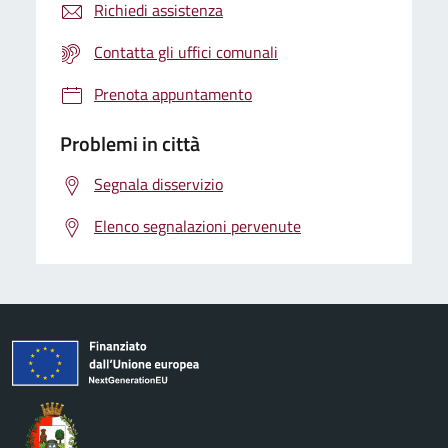
Richiedi assistenza
Contatta gli uffici comunali
Prenota appuntamento
Problemi in città
Segnala disservizio
Elenco segnalazioni pervenute