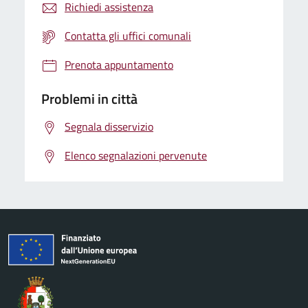
Richiedi assistenza
Contatta gli uffici comunali
Prenota appuntamento
Problemi in città
Segnala disservizio
Elenco segnalazioni pervenute