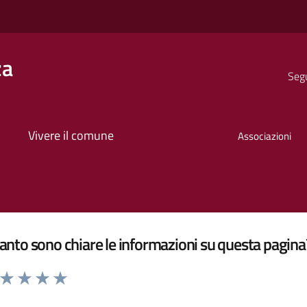
za
Segu
Vivere il comune
Associazioni
nto sono chiare le informazioni su questa pagina
a da 1 a 5 stelle la pagina
ta 1 stelle su 5
Valuta 2 stelle su 5
Valuta 3 stelle su 5
Valuta 4 stelle su 5
Valuta 5 stelle su 5