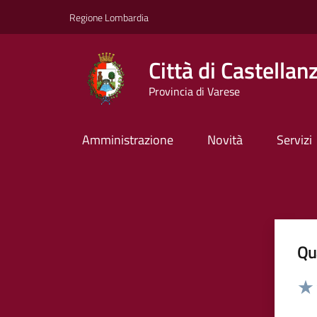
Vai ai contenuti
Vai al footer
Regione Lombardia
Città di Castellan
Provincia di Varese
Amministrazione
Novità
Servizi
Qua
Valut
Valu