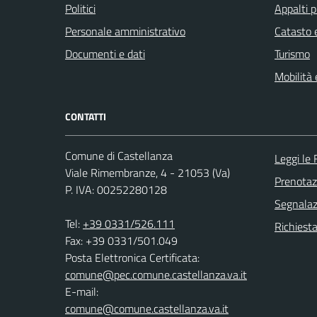
Politici
Appalti p
Personale amministrativo
Catasto e
Documenti e dati
Turismo
Mobilità 
CONTATTI
Comune di Castellanza
Leggi le
Viale Rimembranze, 4 - 21053 (Va)
Prenota
P. IVA: 00252280128
Segnalazi
Tel:
+39 0331/526.111
Richiesta
Fax: +39 0331/501.049
Posta Elettronica Certificata:
comune@pec.comune.castellanza.va.it
E-mail:
comune@comune.castellanza.va.it