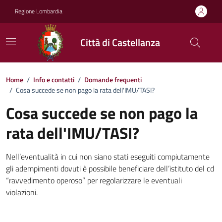
Vai ai contenuti
Vai al footer
Regione Lombardia
Città di Castellanza
Dettagli FAQ
Home
/
Info e contatti
/
Domande frequenti
/
Cosa succede se non pago la rata dell'IMU/TASI?
Cosa succede se non pago la
rata dell'IMU/TASI?
Nell’eventualità in cui non siano stati eseguiti compiutamente
gli adempimenti dovuti è possibile beneficiare dell’istituto del cd
“ravvedimento operoso” per regolarizzare le eventuali
violazioni.