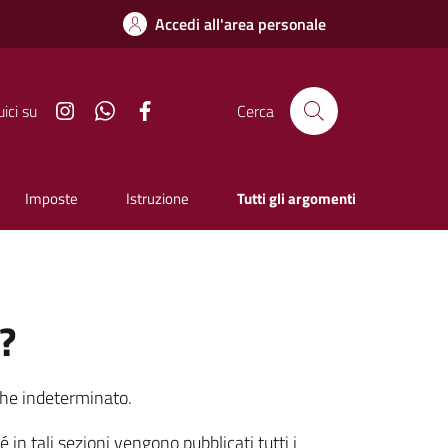
Accedi all'area personale
Instagram
Whatsapp
Facebook
ici su
Cerca
Imposte
Istruzione
Tutti gli argomenti
?
che indeterminato.
 in tali sezioni vengono pubblicati tutti i