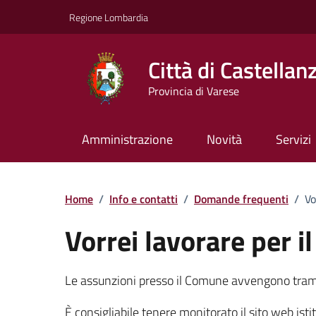
Vai ai contenuti
Vai al footer
Regione Lombardia
Città di Castellan
Provincia di Varese
Amministrazione
Novità
Servizi
Dettagli FAQ
Home
/
Info e contatti
/
Domande frequenti
/
Vo
Vorrei lavorare per 
Le assunzioni presso il Comune avvengono trami
È consigliabile tenere monitorato il sito web istit