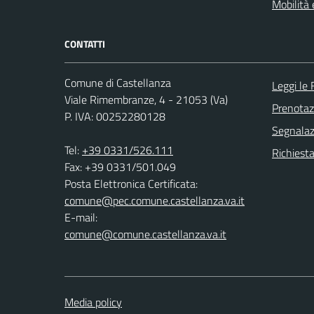
Mobilità 
CONTATTI
Comune di Castellanza
Leggi le
Viale Rimembranze, 4 - 21053 (Va)
Prenota
P. IVA: 00252280128
Segnalazi
Tel:
+39 0331/526.111
Richiesta
Fax: +39 0331/501.049
Posta Elettronica Certificata:
comune@pec.comune.castellanza.va.it
E-mail:
comune@comune.castellanza.va.it
Media policy