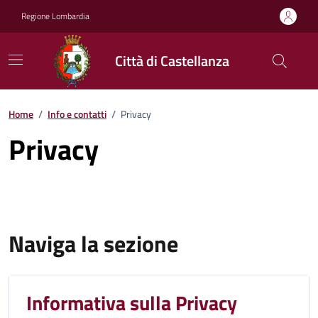
Vai ai contenuti
Vai al footer
Regione Lombardia
Città di Castellanza
Home
/
Info e contatti
/
Privacy
Privacy
Naviga la sezione
Informativa sulla Privacy