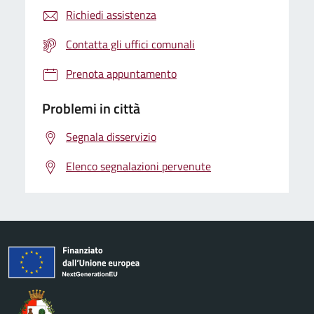
Richiedi assistenza
Contatta gli uffici comunali
Prenota appuntamento
Problemi in città
Segnala disservizio
Elenco segnalazioni pervenute