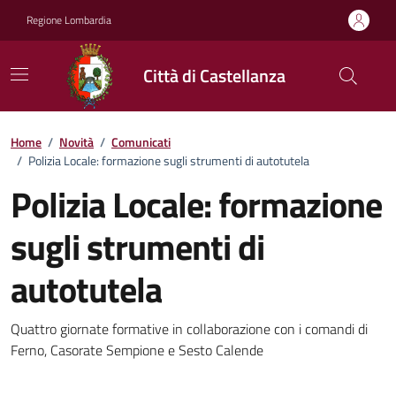
Vai ai contenuti
Vai al footer
Regione Lombardia
Città di Castellanza
Home
/
Novità
/
Comunicati
/
Polizia Locale: formazione sugli strumenti di autotutela
Polizia Locale: formazione
sugli strumenti di
autotutela
Dettagli della notizia
Quattro giornate formative in collaborazione con i comandi di
Ferno, Casorate Sempione e Sesto Calende