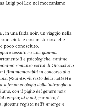
ima Luigi poi Leo nel meccanismo
 , in una faida noir, un viaggio nella
 conosciuta e così misteriosa che
e poco conosciuto.
 eppure tessuto su una gamma
rtamentali e psicologiche. «Anime
'omonimo romanzo verità di Gioacchino
imi film memorabili in concorso alla
zi («Saint», «ll resto della notte») è
gurata fenomenologia della 'ndrangheta,
ano, con il piglio del genere noir,
l tempio; ai quali, per altro, è
al giovane regista nell'immergere