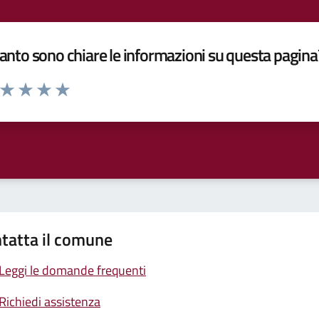
nto sono chiare le informazioni su questa pagina
a da 1 a 5 stelle la pagina
ta 1 stelle su 5
Valuta 2 stelle su 5
Valuta 3 stelle su 5
Valuta 4 stelle su 5
Valuta 5 stelle su 5
tatta il comune
Leggi le domande frequenti
Richiedi assistenza