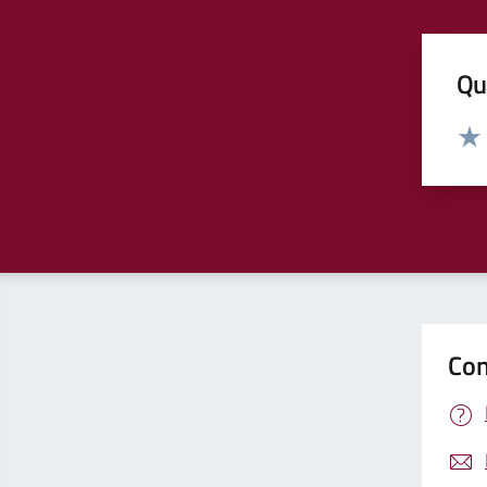
Qua
Valut
Valu
Con