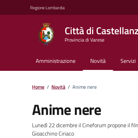
Vai ai contenuti
Vai al footer
Regione Lombardia
Città di Castellan
Provincia di Varese
Amministrazione
Novità
Servizi
Home
/
Novità
/
Anime nere
Anime nere
Dettagli della notizi
Lunedì 22 dicembre il Cineforum propone il fi
Gioacchino Ciriaco