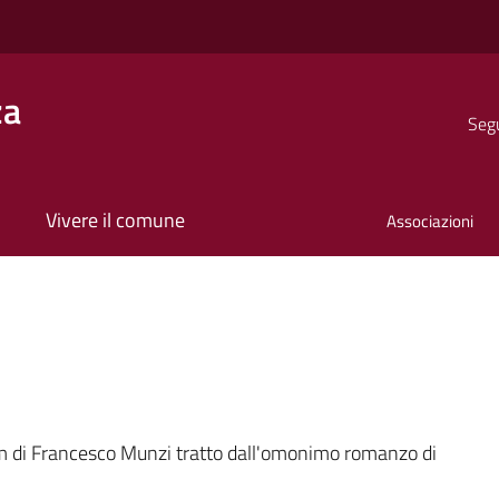
za
Segu
Vivere il comune
Associazioni
a
lm di Francesco Munzi tratto dall'omonimo romanzo di