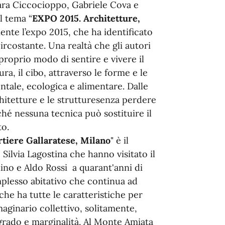
ara Ciccocioppo, Gabriele Cova e
l tema “
EXPO 2015. Architetture,
ente l’expo 2015, che ha identificato
circostante. Una realtà che gli autori
 proprio modo di sentire e vivere il
ra, il cibo, attraverso le forme e le
entale, ecologica e alimentare. Dalle
chitetture e le strutturesenza perdere
ché nessuna tecnica può sostituire il
to.
tiere Gallaratese, Milano
" è il
Silvia Lagostina che hanno visitato il
no e Aldo Rossi a quarant'anni di
mplesso abitativo che continua ad
che ha tutte le caratteristiche per
aginario collettivo, solitamente,
grado e marginalità. Al Monte Amiata