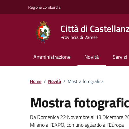
Vai ai contenuti
Vai al footer
Regione Lombardia
Città di Castellan
Provincia di Varese
Amministrazione
Novità
Servizi
Home
/
Novità
/
Mostra fotografica
Mostra fotografi
Dettagli della notizi
Da Domenica 22 Novembre al 13 Dicembre 2015
Milano all'EXPO, con uno sguardo all'Europa