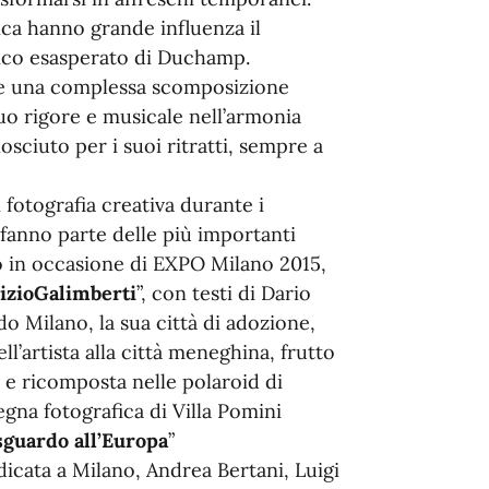
ica hanno grande influenza il
tico esasperato di Duchamp.
zare una complessa scomposizione
uo rigore e musicale nell’armonia
osciuto per i suoi ritratti, sempre a
fotografia creativa durante i
e fanno parte delle più importanti
co in occasione di EXPO Milano 2015,
zioGalimberti
”, con testi di Dario
o Milano, la sua città di adozione,
l’artista alla città meneghina, frutto
i e ricomposta nelle polaroid di
egna fotografica di Villa Pomini
sguardo all’Europa
”
dicata a Milano, Andrea Bertani, Luigi