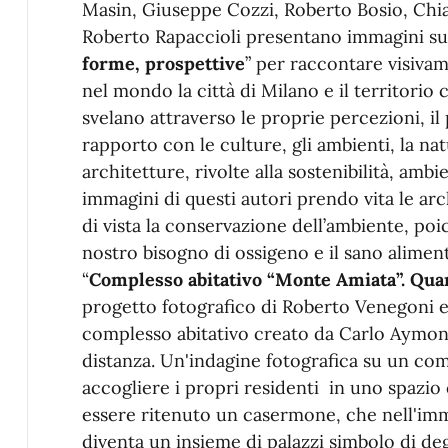
Masin, Giuseppe Cozzi, Roberto Bosio, Chi
Roberto Rapaccioli presentano immagini su
forme, prospettive
” per raccontare visivam
nel mondo la città di Milano e il territorio 
svelano attraverso le proprie percezioni, il
rapporto con le culture, gli ambienti, la natu
architetture, rivolte alla sostenibilità, ambi
immagini di questi autori prendo vita le ar
di vista la conservazione dell’ambiente, poi
nostro bisogno di ossigeno e il sano alimen
“
Complesso abitativo “Monte Amiata”. Quar
progetto fotografico di Roberto Venegoni e 
complesso abitativo creato da Carlo Aymoni
distanza. Un'indagine fotografica su un co
accogliere i propri residenti in uno spazio 
essere ritenuto un casermone, che nell'imm
diventa un insieme di palazzi simbolo di de