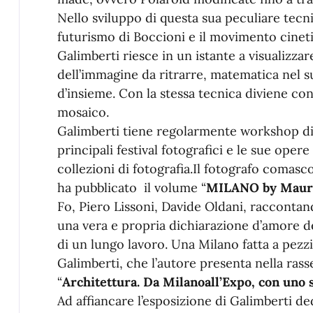
Nello sviluppo di questa sua peculiare tecn
futurismo di Boccioni e il movimento cine
Galimberti riesce in un istante a visualiz
dell’immagine da ritrarre, matematica nel s
d’insieme. Con la stessa tecnica diviene con
mosaico.
Galimberti tiene regolarmente workshop di 
principali festival fotografici e le sue oper
collezioni di fotografia.Il fotografo comas
ha pubblicato il volume “
MILANO by Mauri
Fo, Piero Lissoni, Davide Oldani, raccontand
una vera e propria dichiarazione d’amore del
di un lungo lavoro. Una Milano fatta a pezz
Galimberti, che l’autore presenta nella rass
“
Architettura. Da Milanoall’Expo, con uno 
Ad affiancare l’esposizione di Galimberti de