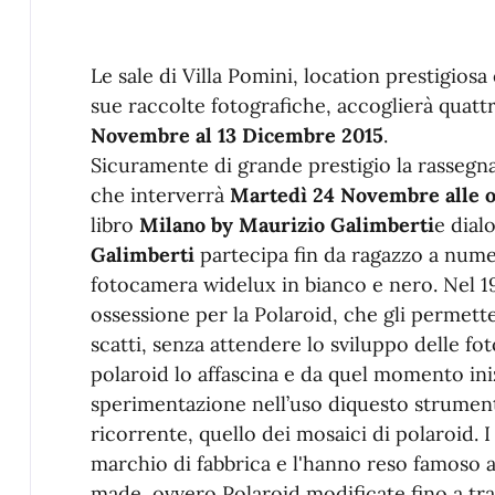
Le sale di Villa Pomini, location prestigiosa 
sue raccolte fotografiche, accoglierà quatt
Novembre al 13 Dicembre 2015
.
Sicuramente di grande prestigio la rassegn
che interverrà
Martedì 24 Novembre alle o
libro
Milano by Maurizio Galimberti
e dial
Galimberti
partecipa fin da ragazzo a nume
fotocamera widelux in bianco e nero. Nel 19
ossessione per la Polaroid, che gli permette 
scatti, senza attendere lo sviluppo delle foto
polaroid lo affascina e da quel momento ini
sperimentazione nell’uso diquesto strument
ricorrente, quello dei mosaici di polaroid. I
marchio di fabbrica e l'hanno reso famoso a
made, ovvero Polaroid modificate fino a tra