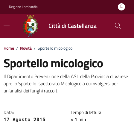
Vai ai contenuti
Vai al footer
Regione Lombardia
Città di Castellanza
Home
/
Novità
/
Sportello micologico
Sportello micologico
Dettagli della notizia
Il Dipartimento Prevenzione della ASL della Provincia di Varese
apre lo Sportello Ispettorato Micologico a cui rivolgersi per
un'analisi dei funghi raccolti
Data:
Tempo di lettura:
< 1 min
17 Agosto 2015