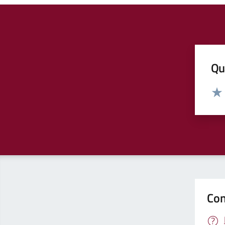
Qua
Valut
Valu
Con