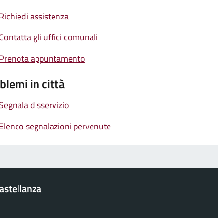
Richiedi assistenza
Contatta gli uffici comunali
Prenota appuntamento
blemi in città
Segnala disservizio
Elenco segnalazioni pervenute
Castellanza