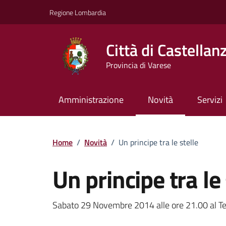
Vai ai contenuti
Vai al footer
Regione Lombardia
Città di Castellan
Provincia di Varese
Amministrazione
Novità
Servizi
Home
/
Novità
/
Un principe tra le stelle
Un principe tra le 
Dettagli della notizi
Sabato 29 Novembre 2014 alle ore 21.00 al Tea