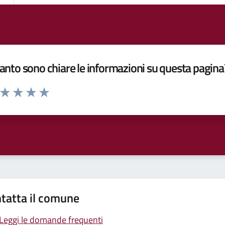
nto sono chiare le informazioni su questa pagina
a da 1 a 5 stelle la pagina
ta 1 stelle su 5
Valuta 2 stelle su 5
Valuta 3 stelle su 5
Valuta 4 stelle su 5
Valuta 5 stelle su 5
tatta il comune
Leggi le domande frequenti