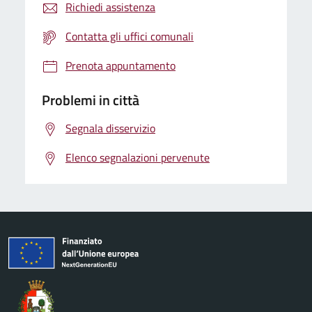
Richiedi assistenza
Contatta gli uffici comunali
Prenota appuntamento
Problemi in città
Segnala disservizio
Elenco segnalazioni pervenute