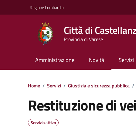
Vai ai contenuti
Vai al footer
Regione Lombardia
Città di Castellan
Provincia di Varese
Amministrazione
Novità
Servizi
Home
/
Servizi
/
Giustizia e sicurezza pubblica
/
Restituzione di vei
Servizio attivo