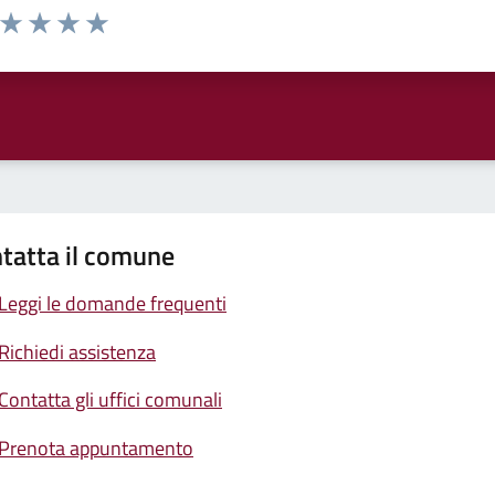
a da 1 a 5 stelle la pagina
ta 1 stelle su 5
Valuta 2 stelle su 5
Valuta 3 stelle su 5
Valuta 4 stelle su 5
Valuta 5 stelle su 5
tatta il comune
Leggi le domande frequenti
Richiedi assistenza
Contatta gli uffici comunali
Prenota appuntamento