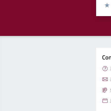
Valut
Valu
Con