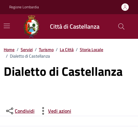
Vai ai contenuti
Vai al footer
Regione Lombardia
Città di Castellanza
Home
/
Servizi
/
Turismo
/
La Città
/
Storia Locale
/
Dialetto di Castellanza
Dialetto di Castellanza
Condividi
Vedi azioni