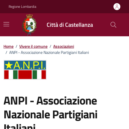
Vai ai contenuti
Vai al footer
Regione Lombardia
Città di Castellanza
Home
/
Vivere il comune
/
Associazioni
/
ANPI - Associazione Nazionale Partigiani Italiani
ANPI - Associazione
Nazionale Partigiani
Italiani