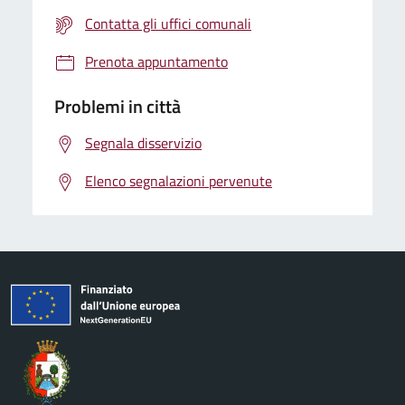
Contatta gli uffici comunali
Prenota appuntamento
Problemi in città
Segnala disservizio
Elenco segnalazioni pervenute