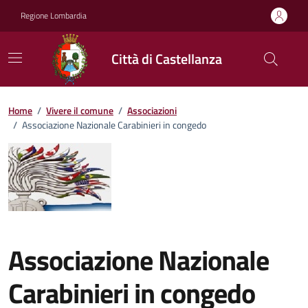
Vai ai contenuti
Vai al footer
Regione Lombardia
Città di Castellanza
Home
/
Vivere il comune
/
Associazioni
/
Associazione Nazionale Carabinieri in congedo
Associazione Nazionale
Carabinieri in congedo