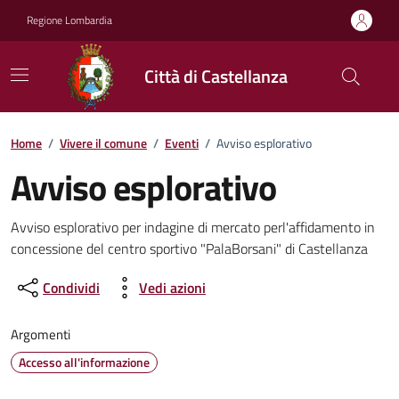
Vai ai contenuti
Vai al footer
Regione Lombardia
Città di Castellanza
Home
/
Vivere il comune
/
Eventi
/
Avviso esplorativo
Avviso esplorativo
Dettagli della notizia
Avviso esplorativo per indagine di mercato perl'affidamento in
concessione del centro sportivo "PalaBorsani" di Castellanza
Condividi
Vedi azioni
Argomenti
Accesso all'informazione