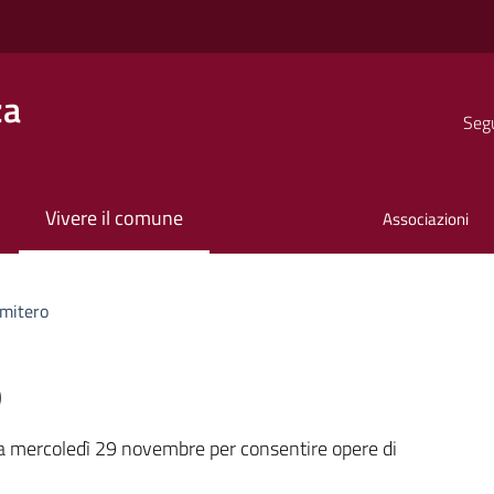
za
Segu
Vivere il comune
Associazioni
imitero
o
a
 a mercoledì 29 novembre per consentire opere di