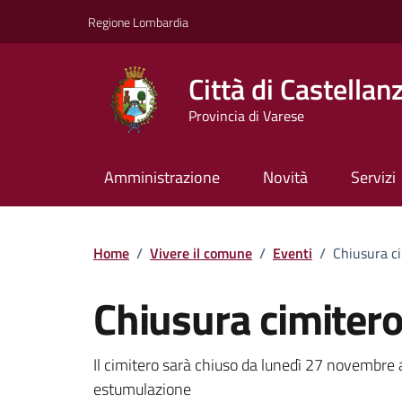
Vai ai contenuti
Vai al footer
Regione Lombardia
Città di Castellan
Provincia di Varese
Amministrazione
Novità
Servizi
Home
/
Vivere il comune
/
Eventi
/
Chiusura c
Chiusura cimiter
Dettagli della notizi
Il cimitero sarà chiuso da lunedì 27 novembre
estumulazione