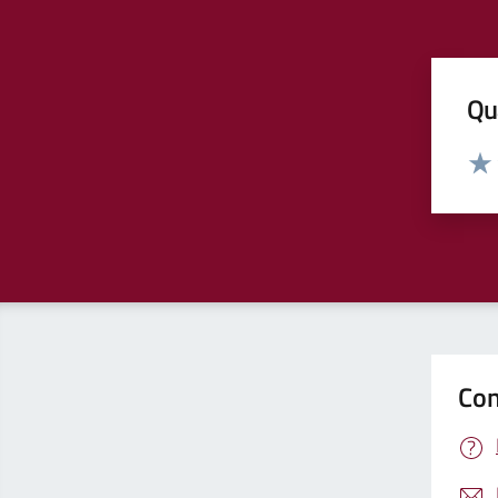
Qua
Valut
Valu
Con