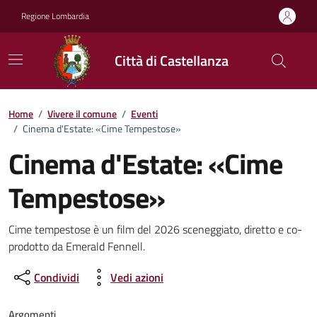
Vai ai contenuti
Vai al footer
Regione Lombardia
Città di Castellanza
Home
/
Vivere il comune
/
Eventi
/
Cinema d'Estate: «Cime Tempestose»
Cinema d'Estate: «Cime
Tempestose»
Dettagli della notizia
Cime tempestose è un film del 2026 sceneggiato, diretto e co-
prodotto da Emerald Fennell.
Condividi
Vedi azioni
Argomenti