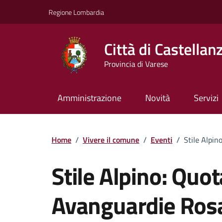
Vai ai contenuti
Vai al footer
Regione Lombardia
Città di Castellan
Provincia di Varese
Amministrazione
Novità
Servizi
Home
/
Vivere il comune
/
Eventi
/
Stile Alpi
Stile Alpino: Quo
Avanguardie Ros