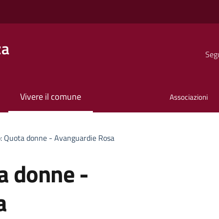
za
Segu
Vivere il comune
Associazioni
no: Quota donne - Avanguardie Rosa
ta donne -
a