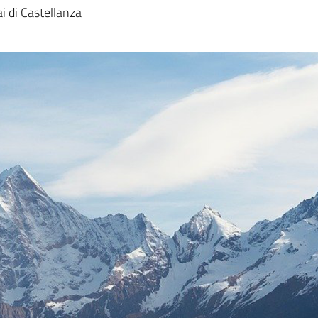
a
i di Castellanza