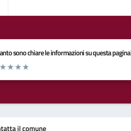
nto sono chiare le informazioni su questa pagina
a da 1 a 5 stelle la pagina
ta 1 stelle su 5
Valuta 2 stelle su 5
Valuta 3 stelle su 5
Valuta 4 stelle su 5
Valuta 5 stelle su 5
tatta il comune