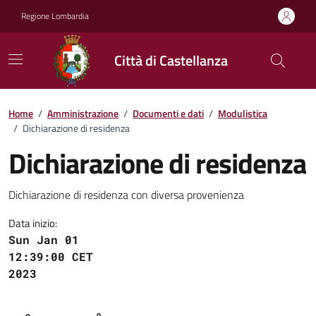
Vai ai contenuti
Vai al footer
Regione Lombardia
Città di Castellanza
Dettagli del documento
Home
/
Amministrazione
/
Documenti e dati
/
Modulistica
/
Dichiarazione di residenza
Dichiarazione di residenza
Dichiarazione di residenza con diversa provenienza
Data inizio:
Sun Jan 01
12:39:00 CET
2023